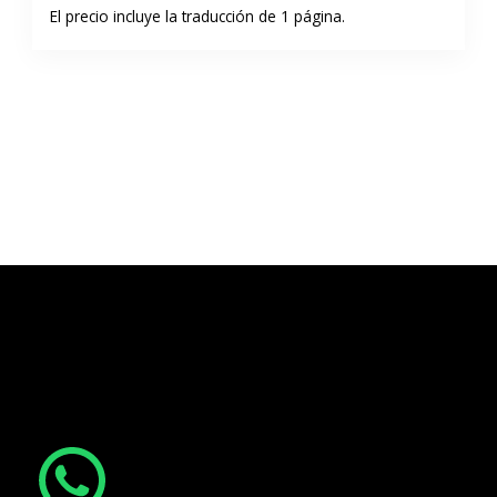
El precio incluye la traducción de 1 página.
¿Tienes alguna duda o necesitas otro
servicio?
¡Estamos aquí para ayudarte! Escríbenos: