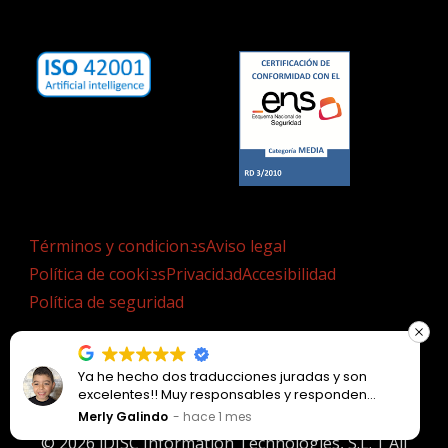
Términos y condiciones
Aviso legal
Política de cookies
Privacidad
Accesibilidad
Política de seguridad
Ya he hecho dos traducciones juradas y son
excelentes!! Muy responsables y responden
súper pronto!!
Merly Galindo
hace 1 mes