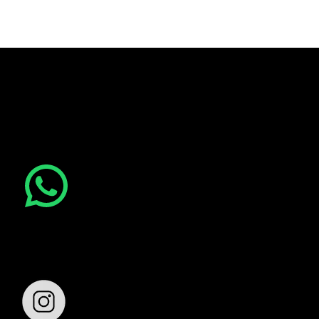
¿Tienes alguna duda o necesitas otro
servicio?
¡Estamos aquí para ayudarte! Escríbenos:
Síguenos: