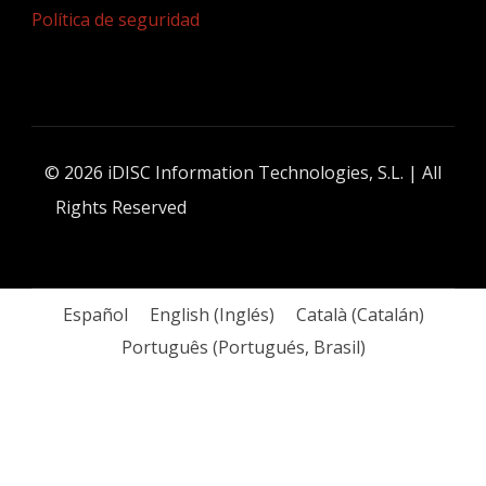
Política de seguridad
Español
English
(
Inglés
)
Català
(
Catalán
)
Português
(
Portugués, Brasil
)